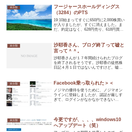
フージャースホールディングス
未分類
（3284）のPTS
19:10始まってすぐに650円に2,000株買い
が入りましたが、すぐに消えました。ま
だ、約定はなく、628円売り、618円買い
です。
沙耶香さん、ブログ終了って嘘と
未分類
言って＾＾。
沙耶香さんが１７年間続けられたブログ
を終了されるそうです。沙耶香の徒然株
日記４月１日ではないんですけど。嘘と
言って欲しいです。びっくりしちゃっ
て、言葉にならないです。できました
ら、再開される日がくることを願ってい
Facebook乗っ取られた＞＜
未分類
ます。
ノジマの優待を使うために、ノジマオン
ラインに登録しましたが、認証が厳しす
ぎて、ログインがなかなかできない
（笑）この辺の話は、後日にでも。で、
Facebookで認証させるようにしました。
今更ですが、、、、windows10
未分類
へアップデート（笑）