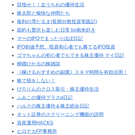
目指せ！！左うちわの優待生活
株太郎と愉快な仲間たち
複利の雪だるま(長期分散投資実践記)
節約も贅沢も楽しむ日常 by南米好き
マーのIPOでまったりほぼ日記
IPO初値予想、投資初心者でも勝てるIPO投資
ゴマちゃんの初心者でもできる株主優待 マイ日記
桐畑ひかるの株雑談
《稼げるおすすめの副業》スキマ時間を有効活用！
株で損をしない！
ぴろりんのクロス取引・株主優待生活
ふみこの優待プラスα日記
ハルクの株主優待＆株主総会日記
ネット証券のスクリーニング機能の説明
資産運用HACKS
ヒロナカFP事務所