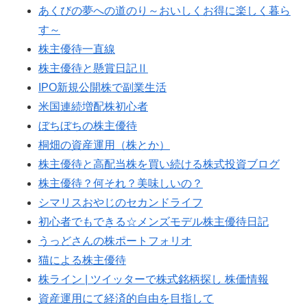
あくびの夢への道のり～おいしくお得に楽しく暮ら
す～
株主優待一直線
株主優待と懸賞日記Ⅱ
IPO新規公開株で副業生活
米国連続増配株初心者
ぼちぼちの株主優待
桐畑の資産運用（株とか）
株主優待と高配当株を買い続ける株式投資ブログ
株主優待？何それ？美味しいの？
シマリスおやじのセカンドライフ
初心者でもできる☆メンズモデル株主優待日記
うっどさんの株ポートフォリオ
猫による株主優待
株ライン | ツイッターで株式銘柄探し 株価情報
資産運用にて経済的自由を目指して