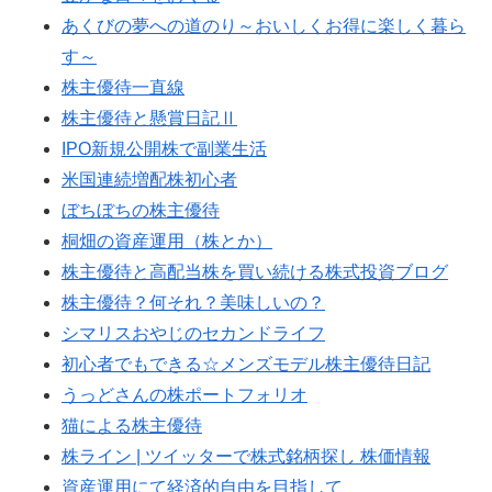
あくびの夢への道のり～おいしくお得に楽しく暮ら
す～
株主優待一直線
株主優待と懸賞日記Ⅱ
IPO新規公開株で副業生活
米国連続増配株初心者
ぼちぼちの株主優待
桐畑の資産運用（株とか）
株主優待と高配当株を買い続ける株式投資ブログ
株主優待？何それ？美味しいの？
シマリスおやじのセカンドライフ
初心者でもできる☆メンズモデル株主優待日記
うっどさんの株ポートフォリオ
猫による株主優待
株ライン | ツイッターで株式銘柄探し 株価情報
資産運用にて経済的自由を目指して