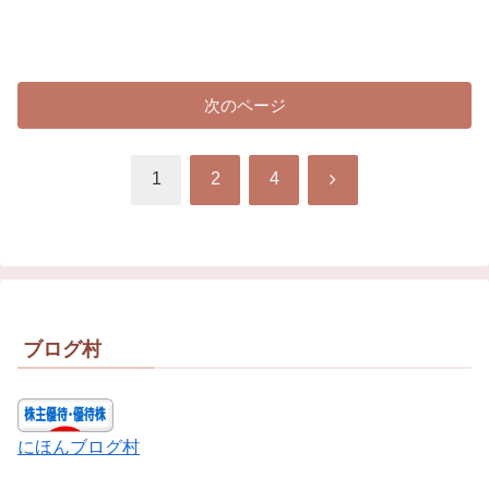
次のページ
次
1
2
4
へ
ブログ村
にほんブログ村