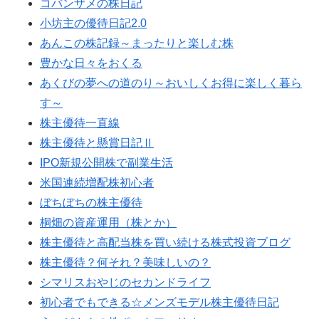
コバンザメの株日記
小坊主の優待日記2.0
あんこの株記録～まったりと楽しむ株
豊かな日々をおくる
あくびの夢への道のり～おいしくお得に楽しく暮ら
す～
株主優待一直線
株主優待と懸賞日記Ⅱ
IPO新規公開株で副業生活
米国連続増配株初心者
ぼちぼちの株主優待
桐畑の資産運用（株とか）
株主優待と高配当株を買い続ける株式投資ブログ
株主優待？何それ？美味しいの？
シマリスおやじのセカンドライフ
初心者でもできる☆メンズモデル株主優待日記