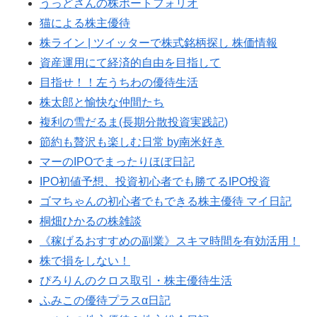
うっどさんの株ポートフォリオ
猫による株主優待
株ライン | ツイッターで株式銘柄探し 株価情報
資産運用にて経済的自由を目指して
目指せ！！左うちわの優待生活
株太郎と愉快な仲間たち
複利の雪だるま(長期分散投資実践記)
節約も贅沢も楽しむ日常 by南米好き
マーのIPOでまったりほぼ日記
IPO初値予想、投資初心者でも勝てるIPO投資
ゴマちゃんの初心者でもできる株主優待 マイ日記
桐畑ひかるの株雑談
《稼げるおすすめの副業》スキマ時間を有効活用！
株で損をしない！
ぴろりんのクロス取引・株主優待生活
ふみこの優待プラスα日記