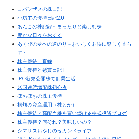
コバンザメの株日記
小坊主の優待日記2.0
あんこの株記録～まったりと楽しむ株
豊かな日々をおくる
あくびの夢への道のり～おいしくお得に楽しく暮ら
す～
株主優待一直線
株主優待と懸賞日記Ⅱ
IPO新規公開株で副業生活
米国連続増配株初心者
ぼちぼちの株主優待
桐畑の資産運用（株とか）
株主優待と高配当株を買い続ける株式投資ブログ
株主優待？何それ？美味しいの？
シマリスおやじのセカンドライフ