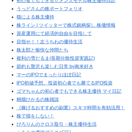
初心者でもできる☆メンズモデル株主優待日記
うっどさんの株ポートフォリオ
猫による株主優待
株ライン | ツイッターで株式銘柄探し 株価情報
資産運用にて経済的自由を目指して
目指せ！！左うちわの優待生活
株太郎と愉快な仲間たち
複利の雪だるま(長期分散投資実践記)
節約も贅沢も楽しむ日常 by南米好き
マーのIPOでまったりほぼ日記
IPO初値予想、投資初心者でも勝てるIPO投資
ゴマちゃんの初心者でもできる株主優待 マイ日記
桐畑ひかるの株雑談
《稼げるおすすめの副業》スキマ時間を有効活用！
株で損をしない！
ぴろりんのクロス取引・株主優待生活