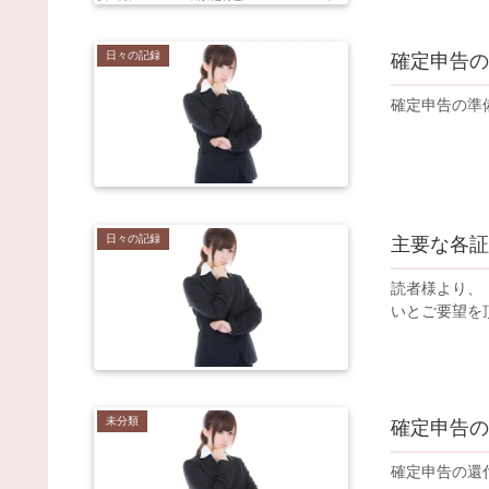
日々の記録
確定申告の
確定申告の準
日々の記録
主要な各証
読者様より、
いとご要望を
未分類
確定申告の
確定申告の還