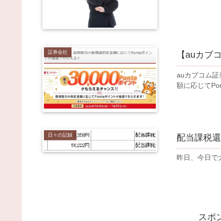
証券会社
【auカブ
auカブコム
額に応じてPo
日々の記録
配当課税還
昨日、今日で
スポ