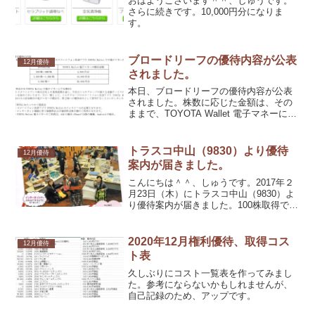
おはようございます＾＾、しゅうです。
さらに続きです。10,000円分になりま
す。
ブロードリーフの優待内容が公表
12月優待
されました。
本日、ブロードリーフの優待内容が公表
されました。株数に応じた金額は、その
ままで、TOYOTA Wallet 電子マネーにな
りました。
トラスコ中山（9830）より優待
12月優待
案内が届きました。
こんにちは＾＾、しゅうです。2017年２
月23日（木）にトラスコ中山（9830）よ
り優待案内が届きました。100株取得です
ので、5,000円相当の商品を１個選択で
す。さっそく、４番の千趣会のカタログ
グフトを選択致しました。
2020年12月権利優待、取得コス
12月優待
ト表
久しぶりにコスト一覧表を作ってみまし
た。参考にならないかもしれませんが、
自己記録のため、アップです。