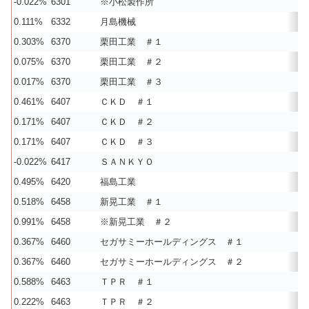
-0.022%
6301
※小松製作所
0.111%
6332
月島機械
0.303%
6370
栗田工業 ＃１
0.075%
6370
栗田工業 ＃２
0.017%
6370
栗田工業 ＃３
0.461%
6407
ＣＫＤ ＃１
0.171%
6407
ＣＫＤ ＃２
0.171%
6407
ＣＫＤ ＃３
-0.022%
6417
ＳＡＮＫＹＯ
0.495%
6420
福島工業
0.518%
6458
新晃工業 ＃１
0.991%
6458
※新晃工業 ＃２
0.367%
6460
セガサミーホールディングス ＃１
0.367%
6460
セガサミーホールディングス ＃２
0.588%
6463
ＴＰＲ ＃１
0.222%
6463
ＴＰＲ ＃２