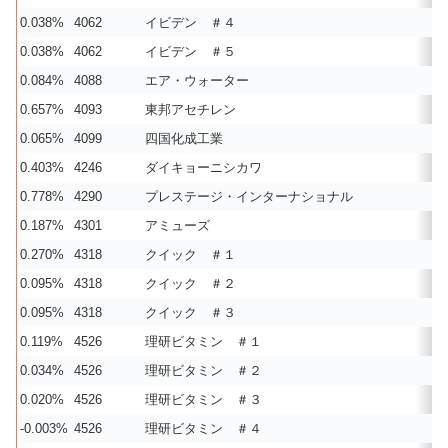
0.038%
4062
イビデン ＃４
0.038%
4062
イビデン ＃５
0.084%
4088
エア・ウォーター
0.657%
4093
東邦アセチレン
0.065%
4099
四国化成工業
0.403%
4246
ダイキョーニシカワ
0.778%
4290
プレステージ・インターナショナル
0.187%
4301
アミューズ
0.270%
4318
クイック ＃１
0.095%
4318
クイック ＃２
0.095%
4318
クイック ＃３
0.119%
4526
理研ビタミン ＃１
0.034%
4526
理研ビタミン ＃２
0.020%
4526
理研ビタミン ＃３
-0.003%
4526
理研ビタミン ＃４