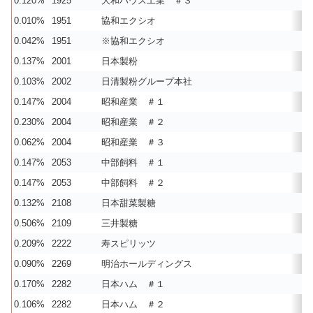
0.120%
1925
大和ハウス工業 ＃３
0.010%
1951
協和エクシオ
0.042%
1951
※協和エクシオ
0.137%
2001
日本製粉
0.103%
2002
日清製粉グループ本社
0.147%
2004
昭和産業 ＃１
0.230%
2004
昭和産業 ＃２
0.062%
2004
昭和産業 ＃３
0.147%
2053
中部飼料 ＃１
0.147%
2053
中部飼料 ＃２
0.132%
2108
日本甜菜製糖
0.506%
2109
三井製糖
0.209%
2222
寿スピリッツ
0.090%
2269
明治ホールディングス
0.170%
2282
日本ハム ＃１
0.106%
2282
日本ハム ＃２