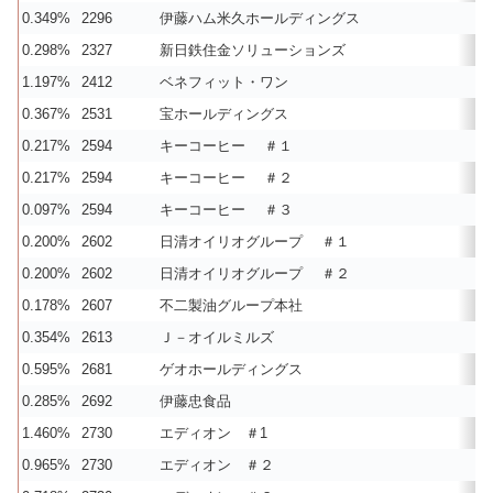
0.349%
2296
伊藤ハム米久ホールディングス
0.298%
2327
新日鉄住金ソリューションズ
1.197%
2412
ベネフィット・ワン
0.367%
2531
宝ホールディングス
0.217%
2594
キーコーヒー ＃１
0.217%
2594
キーコーヒー ＃２
0.097%
2594
キーコーヒー ＃３
0.200%
2602
日清オイリオグループ ＃１
0.200%
2602
日清オイリオグループ ＃２
0.178%
2607
不二製油グループ本社
0.354%
2613
Ｊ－オイルミルズ
0.595%
2681
ゲオホールディングス
0.285%
2692
伊藤忠食品
1.460%
2730
エディオン ＃1
0.965%
2730
エディオン ＃２