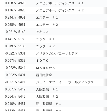
0.158%
4928
ノエビアホールディングス ＃１
0.176%
4928
ノエビアホールディングス ＃２
0.244%
4951
エステー ＃１
0.058%
4951
エステー ＃２
-0.021%
5142
アキレス
0.141%
5186
ニッタ ＃１
0.019%
5186
ニッタ ＃２
-0.022%
5331
ノリタケカンパニーリミテド
0.097%
5332
ＴＯＴＯ
-0.022%
5344
ＭＡＲＵＷＡ
-0.022%
5401
新日鐵住金
-0.021%
5411
ジェイ エフ イー ホールディングス
0.507%
5449
大阪製鐵 ＃１
0.084%
5449
大阪製鐵 ＃２
0.210%
5451
淀川製鋼所 ＃１
0.132%
5451
淀川製鋼所 ＃２