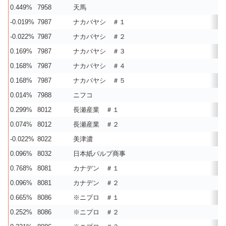
0.449%
7958
天馬
-0.019%
7987
ナカバヤシ ＃１
-0.022%
7987
ナカバヤシ ＃２
0.169%
7987
ナカバヤシ ＃３
0.168%
7987
ナカバヤシ ＃４
0.168%
7987
ナカバヤシ ＃５
0.014%
7988
ニフコ
0.299%
8012
長瀬産業 ＃１
0.074%
8012
長瀬産業 ＃２
-0.022%
8022
美津濃
0.096%
8032
日本紙パルプ商事
0.768%
8081
カナデン ＃１
0.096%
8081
カナデン ＃２
0.665%
8086
※ニプロ ＃１
0.252%
8086
※ニプロ ＃２