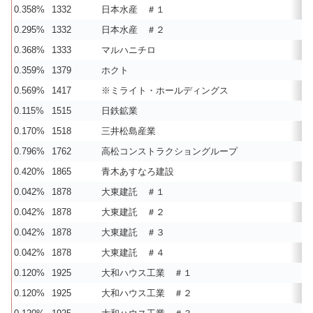
0.358%
1332
日本水産 ＃１
0.295%
1332
日本水産 ＃２
0.368%
1333
マルハニチロ
0.359%
1379
ホクト
0.569%
1417
※ミライト・ホールディングス
0.115%
1515
日鉄鉱業
0.170%
1518
三井松島産業
0.796%
1762
高松コンストラクショングループ
0.420%
1865
青木あすなろ建設
0.042%
1878
大東建託 ＃１
0.042%
1878
大東建託 ＃２
0.042%
1878
大東建託 ＃３
0.042%
1878
大東建託 ＃４
0.120%
1925
大和ハウス工業 ＃１
0.120%
1925
大和ハウス工業 ＃２