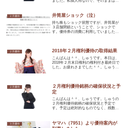
ました。私個人用なので、そのままは使
えませんが、せっかくなので、アップし
ます。
井筒屋ショック（泣）
２月優待
持ち株もショック状態ですが、井筒屋が
３店舗閉鎖ということで、ショックで
す。優待券の消費に利用していましたの
で、困ること・・・。
2018年２月権利優待の取得結果
２月優待
こんばんは＾＾、しゅうです。本日は、
2018年２月末日権利の権利付き最終日で
した。お疲れさまでした＾＾。しゅうの
取得結果は、一般41銘柄、制度２銘柄の
43銘柄でした。20日権利は、５銘柄でし
たので、２月権利優待は、48銘柄となり
ます。
２月権利優待銘柄の確保状況と予
２月優待
定
こんばんは＾＾、しゅうです。しゅうの
２月権利優待銘柄の確保状況と予定で
す。予定は絶対的なものでなく、残数な
どにより、変更する場合がございます。
また、※のついています銘柄は、手数料
割引などがないと、赤字になるかもしれ
ヤマハ（7951）より優待案内が
３月優待
ません。取得コストをよくご...