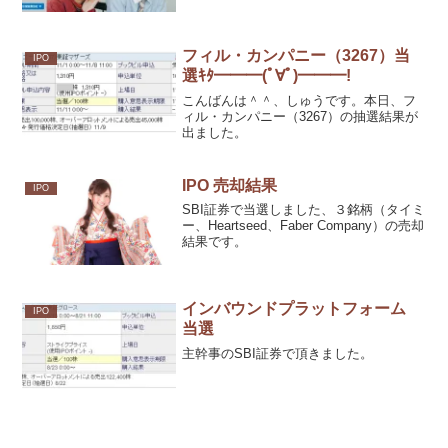
は・・・＾＾；。
フィル・カンパニー（3267）当
IPO
選ｷﾀ━━━(ﾟ∀ﾟ)━━━!
こんばんは＾＾、しゅうです。本日、フ
ィル・カンパニー（3267）の抽選結果が
出ました。
IPO 売却結果
IPO
SBI証券で当選しました、３銘柄（タイミ
ー、Heartseed、Faber Company）の売却
結果です。
インバウンドプラットフォーム
IPO
当選
主幹事のSBI証券で頂きました。