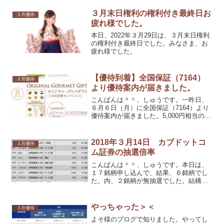
３月末日権利の権利付き最終日お
３月優待
疲れ様でした。
本日、2022年３月29日は、３月末日権利
の権利付き最終日でした。みなさま、お
疲れ様でした。
【優待到着】全国保証（7164）
３月優待
より優待案内が届きました。
こんばんは＾＾、しゅうです。一昨日、
６月６日（月）に全国保証（7164）より
優待案内が届きました。5,000円相当の
「クオカード」または「カタログギフ
ト」（5,000円相当）のどちらか選択で
す。
2018年３月14日 カブドットコ
３月優待
ム証券の抽選倍率
こんばんは＾＾、しゅうです。本日は、
１７銘柄申し込んで、結果、６銘柄でし
た。内、２銘柄が無抽選でした。結構、
残が出てきている銘柄があります
ね；；。日本精線（5659）ヨシックス
（3221）逆に、ラサ商事（3023）のよう
やっちゃった＞＜
３月優待
に出てこなくなった銘...
よそ様のブログで知りました。やってし