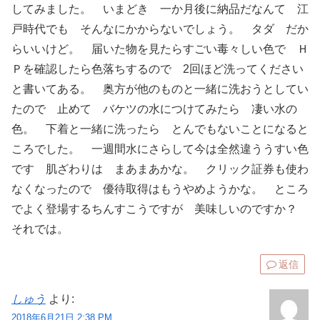
してみました。 いまどき 一か月後に納品だなんて 江
戸時代でも そんなにかからないでしょう。 タダ だか
らいいけど。 届いた物を見たらすごい毒々しい色で Ｈ
Ｐを確認したら色落ちするので 2回ほど洗ってください
と書いてある。 奥方が他のものと一緒に洗おうとしてい
たので 止めて バケツの水につけてみたら 凄い水の
色。 下着と一緒に洗ったら とんでもないことになると
ころでした。 一週間水にさらして今は全然違ううすい色
です 肌ざわりは まあまあかな。 クリック証券も使わ
なくなったので 優待取得はもうやめようかな。 ところ
でよく登場するちんすこうですが 美味しいのですか？
それでは。
返信
しゅう
より:
2018年6月21日 2:38 PM