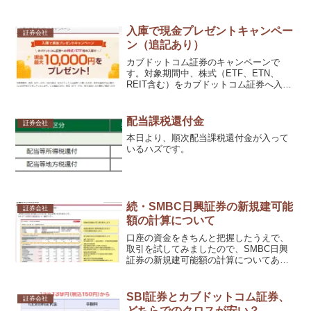
入庫で現金プレゼントキャンペー
証券会社
ン（追記あり）
カブドットコム証券のキャンペーンで
す。対象期間中、株式（ETF、ETN、
REIT含む）をカブドットコム証券へ入庫
いただき、条件を達成すると最大10,000
円をプレゼント
配当課税還付金
証券会社
本日より、順次配当課税還付金が入って
いるハズです。
続・SMBC日興証券の新規建可能
証券会社
額の計算について
口座の資金をきちんと把握したうえで、
取引を試してみましたので、SMBC日興
証券の新規建可能額の計算についてある
程度、把握できました。
SBI証券とカブドットコム証券、
証券会社
どちらでのクロスが安い？