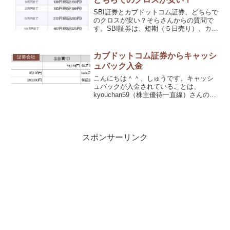
SBI証券とカブドットコム証券、どちらで
のクロスが安い？そらさんからの質問で
す。SBI証券は、短期（５日売り）、カブ
ドットコム証券は、長期の場合の比較で
す。SBI証券の手数料体系は、スタンダー
ドプラン。手数料の割引はともになしで
カブドットコム証券からキャッシ
証券会社
の比較です。...
ュバック入金
こんにちは＾＾、しゅうです。キャッシ
ュバックが入金されていることは、
kyouchan59（株主優待一直線）さんのブ
ログで知りました。JR九州の後期の結
果 カブコムからキャッシュバック入
金
スポンサーリンク