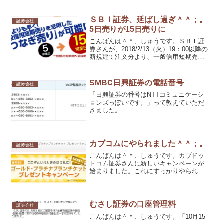
え方についてです。
ＳＢＩ証券、延ばし過ぎ＾＾；。
証券会社
5日売りが15日売りに
こんばんは＾＾、しゅうです。ＳＢＩ証
券さんが、2018/2/13（火）19：00以降の
新規建て注文分より、一般信用短期売り
の返済期限を5営業日から15営業日へと延
長と発表しています。15日でなく、15営
業日。。。。延ばし過ぎでは＾＾；。
SMBC日興証券の電話番号
証券会社
「日興証券の番号はNTTコミュニケーシ
ョンズっぽいです。」って教えていただ
きました。
カブコムにやられました＾＾；。
証券会社
こんばんは＾＾、しゅうです。カブドッ
トコム証券さんに新しいキャンペーンが
始まりました。これにすっかりやられち
ゃいました（笑）。
むさし証券の口座管理料
証券会社
こんばんは＾＾、しゅうです。「10月15