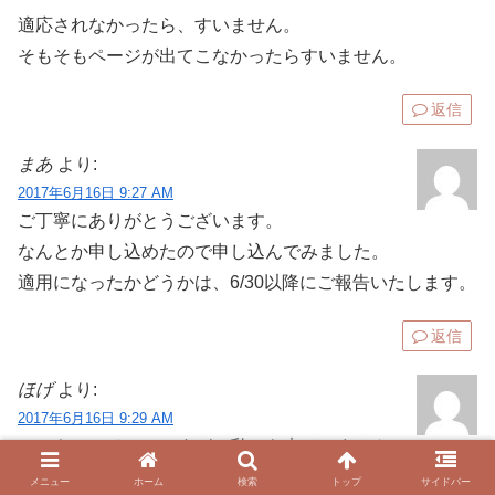
適応されなかったら、すいません。
そもそもページが出てこなかったらすいません。
返信
まあ
より:
2017年6月16日 9:27 AM
ご丁寧にありがとうございます。
なんとか申し込めたので申し込んでみました。
適用になったかどうかは、6/30以降にご報告いたします。
返信
ほげ
より:
2017年6月16日 9:29 AM
このキャンペーンですが、私にも来ていませんで
したが、今朝来ました。
メニュー
ホーム
検索
トップ
サイドバー