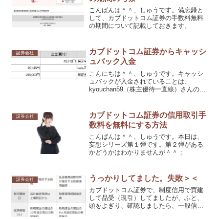
こんばんは＾＾、しゅうです。備忘録と
して、カブドットコム証券の手数料無料
の期間について記載しておきます。
カブドットコム証券からキャッシ
証券会社
ュバック入金
こんにちは＾＾、しゅうです。キャッシ
ュバックが入金されていることは、
kyouchan59（株主優待一直線）さんのブ
ログで知りました。JR九州の後期の結
果 カブコムからキャッシュバック入
金
カブドットコム証券の信用取引手
証券会社
数料を無料にする方法
こんばんは＾＾、しゅうです。本日は、
妄想シリーズ第１弾です。第２弾がある
かどうかはわかりませんが＾＾；
うっかりしてました。失敗＞＜
証券会社
カブドットコム証券で、制度信用で買建
して品受（現引）してましたが、ふと、
頭をよぎり、確認しましたら、一般信用
の方が金利が安かったです＞＜。