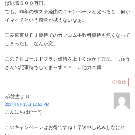
ば純増５００万円。
でも、昨年の株ステ経由のキャンペーンと比べると、何か
イマイチという感覚が拭えないなぁ。
三菱東京ＵＦＪ優待でのカブコム手数料優待も無くなって
しまったし、なんか変。
この７月ゴールドプラン優待を上手く活かす方法、しゅう
さんの記事待ちしてま～す＾＾ ←他力本願
返信
小坊主
より:
2017年6月13日 12:53 PM
こんにちは(^ー^)
このキャンペーンはお得ですね！早速申し込みしなけれ