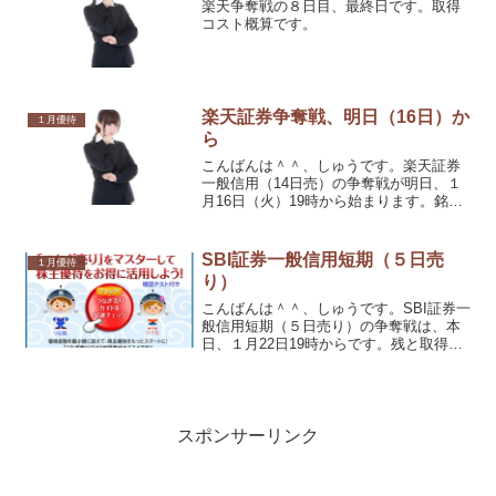
楽天争奪戦の８日目、最終日です。取得
コスト概算です。
楽天証券争奪戦、明日（16日）か
１月優待
ら
こんばんは＾＾、しゅうです。楽天証券
一般信用（14日売）の争奪戦が明日、１
月16日（火）19時から始まります。銘柄
は12銘柄有りますので、取得コストをざ
っと計算してみました。
SBI証券一般信用短期（５日売
１月優待
り）
こんばんは＾＾、しゅうです。SBI証券一
般信用短期（５日売り）の争奪戦は、本
日、１月22日19時からです。残と取得コ
ストをみましたが、私は特に欲しい銘柄
はなかったです。
スポンサーリンク