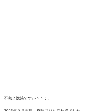
不完全燃焼ですが＾＾；。
2023年３月末日 権利取りお疲れ様でした。