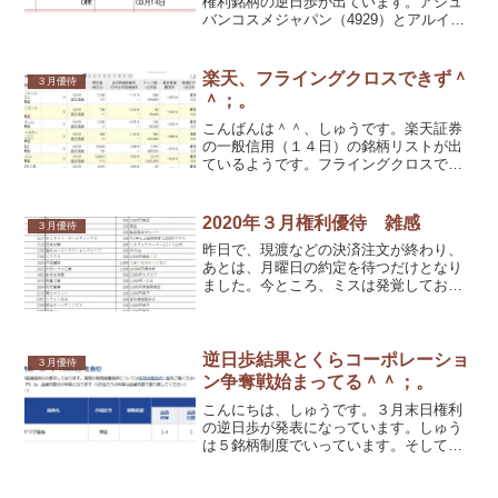
権利銘柄の逆日歩が出ています。アジュ
バンコスメジャパン（4929）とアルイン
コ（5933）だけになります。それとクロ
スの状況報告です。
楽天、フライングクロスできず＾
３月優待
＾；。
こんばんは＾＾、しゅうです。楽天証券
の一般信用（１４日）の銘柄リストが出
ているようです。フライングクロスでき
るかと争奪戦の日程の確認で楽天証券の
カスタマーサービスセンターに電話して
みました。
2020年３月権利優待 雑感
３月優待
昨日で、現渡などの決済注文が終わり、
あとは、月曜日の約定を待つだけとなり
ました。今ところ、ミスは発覚しておら
ず、ノーミスだといいなと思っています
が、どうでしょう？そもそも、権利日が
延期になってしますかもしれませんが＾
＾；。
逆日歩結果とくらコーポレーショ
３月優待
ン争奪戦始まってる＾＾；。
こんにちは、しゅうです。３月末日権利
の逆日歩が発表になっています。しゅう
は５銘柄制度でいっています。そして、
すでにくらコーポレーション争奪戦始ま
ってました。