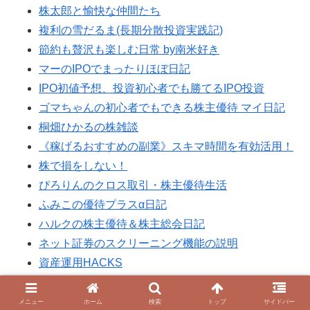
株太郎と愉快な仲間たち
複利の雪だるま(長期分散投資実践記)
節約も贅沢も楽しむ日常 by南米好き
マーのIPOでまったりほぼ日記
IPO初値予想、投資初心者でも勝てるIPO投資
ゴマちゃんの初心者でもできる株主優待 マイ日記
桐畑ひかるの株雑談
《稼げるおすすめの副業》スキマ時間を有効活用！
株で損をしない！
ぴろりんのクロス取引・株主優待生活
ふみこの優待プラスα日記
ハルクの株主優待＆株主総会日記
ネット証券のスクリーニング機能の説明
資産運用HACKS
ヒロナカFP事務所
メニュー
ホーム
検索
トップ
サイドバー