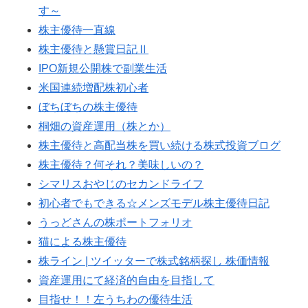
す～
株主優待一直線
株主優待と懸賞日記Ⅱ
IPO新規公開株で副業生活
米国連続増配株初心者
ぼちぼちの株主優待
桐畑の資産運用（株とか）
株主優待と高配当株を買い続ける株式投資ブログ
株主優待？何それ？美味しいの？
シマリスおやじのセカンドライフ
初心者でもできる☆メンズモデル株主優待日記
うっどさんの株ポートフォリオ
猫による株主優待
株ライン | ツイッターで株式銘柄探し 株価情報
資産運用にて経済的自由を目指して
目指せ！！左うちわの優待生活