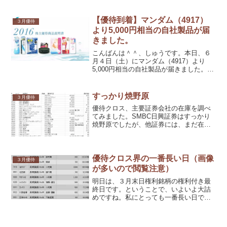
【優待到着】マンダム（4917）
３月優待
より5,000円相当の自社製品が届
きました。
こんばんは＾＾、しゅうです。本日、６
月４日（土）にマンダム（4917）より
5,000円相当の自社製品が届きました。結
構大きな箱で届いてびっくりです。
すっかり焼野原
３月優待
優待クロス、主要証券会社の在庫を調べ
てみました。SMBC日興証券はすっかり
焼野原でしたが、他証券には、まだ在庫
がありました。
優待クロス界の一番長い日（画像
３月優待
が多いので閲覧注意）
明日は、３月末日権利銘柄の権利付き最
終日です。ということで、いよいよ大詰
めですね。私にとっても一番長い日で、
まだ、発注作業が終わっていません＞
＜。