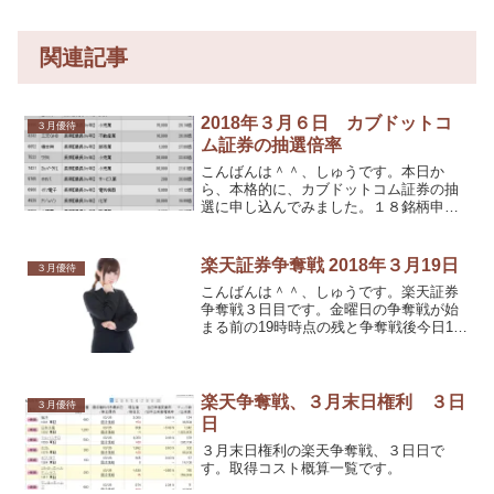
関連記事
2018年３月６日 カブドットコ
３月優待
ム証券の抽選倍率
こんばんは＾＾、しゅうです。本日か
ら、本格的に、カブドットコム証券の抽
選に申し込んでみました。１８銘柄申し
込んで、結果、２銘柄当選でした。
楽天証券争奪戦 2018年３月19日
３月優待
こんばんは＾＾、しゅうです。楽天証券
争奪戦３日目です。金曜日の争奪戦が始
まる前の19時時点の残と争奪戦後今日12
時時点の残を残していましたので、その
減り方から、本日の争奪戦を頑張ってみ
ようと思います。
楽天争奪戦、３月末日権利 ３日
３月優待
日
３月末日権利の楽天争奪戦、３日日で
す。取得コスト概算一覧です。