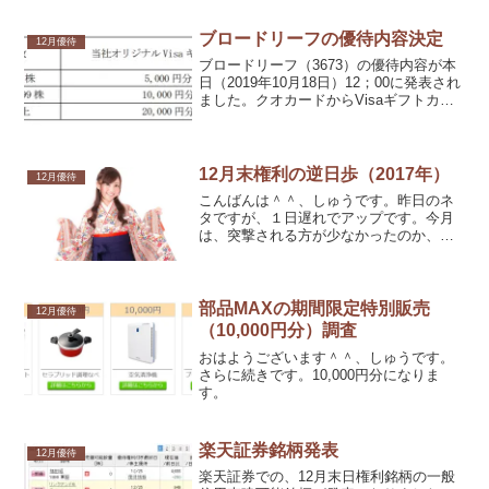
す。さっそく、４番の千趣会のカタログ
グフトを選択致しました。
ブロードリーフの優待内容決定
12月優待
ブロードリーフ（3673）の優待内容が本
日（2019年10月18日）12；00に発表され
ました。クオカードからVisaギフトカー
ドに変更になり、１万株以上の区分がな
くなりました。
12月末権利の逆日歩（2017年）
12月優待
こんばんは＾＾、しゅうです。昨日のネ
タですが、１日遅れでアップです。今月
は、突撃される方が少なかったのか、全
体的に逆日歩は控え目でした。突撃され
た方、おめでとうございます。
部品MAXの期間限定特別販売
12月優待
（10,000円分）調査
おはようございます＾＾、しゅうです。
さらに続きです。10,000円分になりま
す。
楽天証券銘柄発表
12月優待
楽天証券での、12月末日権利銘柄の一般