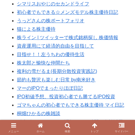
シマリスおやじのセカンドライフ
初心者でもできる☆メンズモデル株主優待日記
うっどさんの株ポートフォリオ
猫による株主優待
株ライン | ツイッターで株式銘柄探し 株価情報
資産運用にて経済的自由を目指して
目指せ！！左うちわの優待生活
株太郎と愉快な仲間たち
複利の雪だるま(長期分散投資実践記)
節約も贅沢も楽しむ日常 by南米好き
マーのIPOでまったりほぼ日記
IPO初値予想、投資初心者でも勝てるIPO投資
ゴマちゃんの初心者でもできる株主優待 マイ日記
桐畑ひかるの株雑談
《稼げるおすすめの副業》スキマ時間を有効活用！
株で損をしない！
メニュー
ホーム
検索
トップ
サイドバー