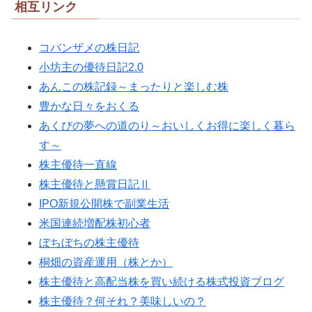
相互リンク
コバンザメの株日記
小坊主の優待日記2.0
あんこの株記録～まったりと楽しむ株
豊かな日々をおくる
あくびの夢への道のり～おいしくお得に楽しく暮ら
す～
株主優待一直線
株主優待と懸賞日記Ⅱ
IPO新規公開株で副業生活
米国連続増配株初心者
ぼちぼちの株主優待
桐畑の資産運用（株とか）
株主優待と高配当株を買い続ける株式投資ブログ
株主優待？何それ？美味しいの？