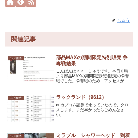
しゅう
関連記事
部品MAXの期間限定特別販売 争
12月優待
奪戦結果
こんばんは＾＾、しゅうです。本日０時
より部品MAXの期間限定特別販売の争奪
戦でした。争奪戦のため、アクセスが集
中したせいか、０時～１時はエラーの嵐
でした。
ラックランド（9612）
12月優待
auカブコム証券で余っていたので、クロ
スします。まだ早かったらごめんなさ
い。
ミラブル シャワーヘッド 到着
12月優待