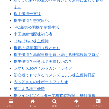
あくびの夢への道のり～おいしくお得に楽しく暮ら
す～
株主優待一直線
株主優待と懸賞日記Ⅱ
IPO新規公開株で副業生活
米国連続増配株初心者
ぼちぼちの株主優待
桐畑の資産運用（株とか）
株主優待と高配当株を買い続ける株式投資ブログ
株主優待？何それ？美味しいの？
シマリスおやじのセカンドライフ
初心者でもできる☆メンズモデル株主優待日記
うっどさんの株ポートフォリオ
猫による株主優待
株ライン | ツイッターで株式銘柄探し 株価情報
資産運用にて経済的自由を目指して
メニュー
ホーム
検索
トップ
サイドバー