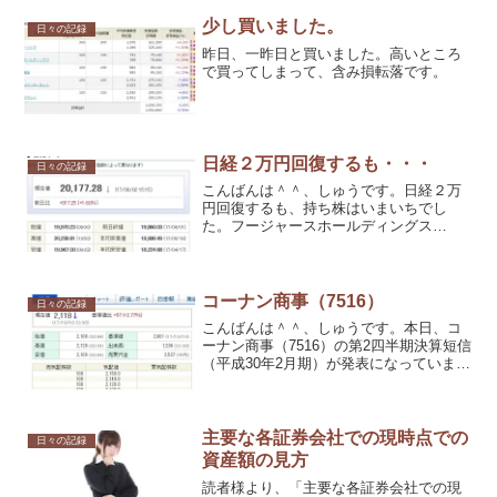
少し買いました。
日々の記録
昨日、一昨日と買いました。高いところ
で買ってしまって、含み損転落です。
日経２万円回復するも・・・
日々の記録
こんばんは＾＾、しゅうです。日経２万
円回復するも、持ち株はいまいちでし
た。フージャースホールディングス
（3284）が年初来高値更新するも、５円
安で引けました。トータルで、１万円ほ
どのマイナス。日経が大きく上昇してい
る中での下落できついですね...
コーナン商事（7516）
日々の記録
こんばんは＾＾、しゅうです。本日、コ
ーナン商事（7516）の第2四半期決算短信
（平成30年2月期）が発表になっていま
す。
主要な各証券会社での現時点での
日々の記録
資産額の見方
読者様より、「主要な各証券会社での現