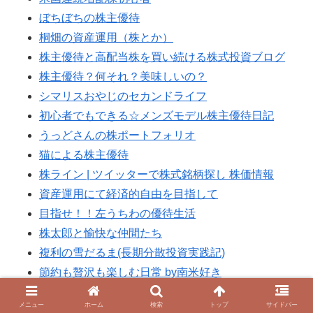
ぼちぼちの株主優待
桐畑の資産運用（株とか）
株主優待と高配当株を買い続ける株式投資ブログ
株主優待？何それ？美味しいの？
シマリスおやじのセカンドライフ
初心者でもできる☆メンズモデル株主優待日記
うっどさんの株ポートフォリオ
猫による株主優待
株ライン | ツイッターで株式銘柄探し 株価情報
資産運用にて経済的自由を目指して
目指せ！！左うちわの優待生活
株太郎と愉快な仲間たち
複利の雪だるま(長期分散投資実践記)
節約も贅沢も楽しむ日常 by南米好き
マーのIPOでまったりほぼ日記
メニュー
ホーム
検索
トップ
サイドバー
IPO初値予想、投資初心者でも勝てるIPO投資