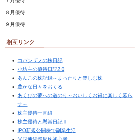
７月優待
８月優待
９月優待
相互リンク
コバンザメの株日記
小坊主の優待日記2.0
あんこの株記録～まったりと楽しむ株
豊かな日々をおくる
あくびの夢への道のり～おいしくお得に楽しく暮ら
す～
株主優待一直線
株主優待と懸賞日記Ⅱ
IPO新規公開株で副業生活
米国連続増配株初心者