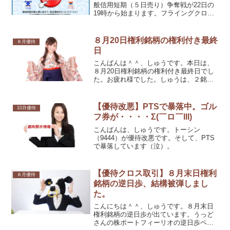
般信用短期（５日売り）争奪戦が22日の
19時から始まります。フライングクロス
ですと、21日の19時からですね。なの
で、本日は、SBI証券一般信用短期（５日
売り）の残についてざっと調べてみまし
８月20日権利銘柄の権利付き最終
８月優待
た。当日は...
日
こんばんは＾＾、しゅうです。本日は、
８月20日権利銘柄の権利付き最終日でし
た。お疲れ様でした。しゅうは、２銘柄
取得です。
【優待改悪】PTSで暴落中。ゴル
10月優待
フ券が・・・・Σ(￣ロ￣lll)
こんばんは、しゅうです。トーシン
（9444）が優待改悪です。そして、PTS
で暴落しています（泣）。
【優待クロス取引】８月末日権利
８月優待
銘柄の逆日歩、結構被弾しまし
た。
こんにちは＾＾、しゅうです。８月末日
権利銘柄の逆日歩が出ています。うっど
さんの株ポートフィーリオの逆日歩ペー