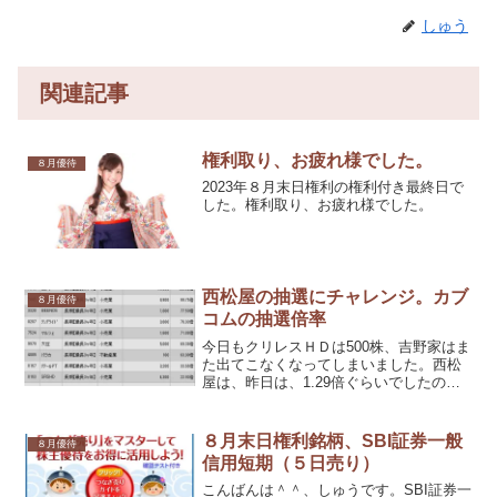
しゅう
関連記事
権利取り、お疲れ様でした。
８月優待
2023年８月末日権利の権利付き最終日で
した。権利取り、お疲れ様でした。
西松屋の抽選にチャレンジ。カブ
８月優待
コムの抽選倍率
今日もクリレスＨＤは500株、吉野家はま
た出てこなくなってしまいました。西松
屋は、昨日は、1.29倍ぐらいでしたの
で、スルーしましたら、本日は、40,600
株しか放出がなく・・・＾＾；。
８月末日権利銘柄、SBI証券一般
８月優待
信用短期（５日売り）
こんばんは＾＾、しゅうです。SBI証券一