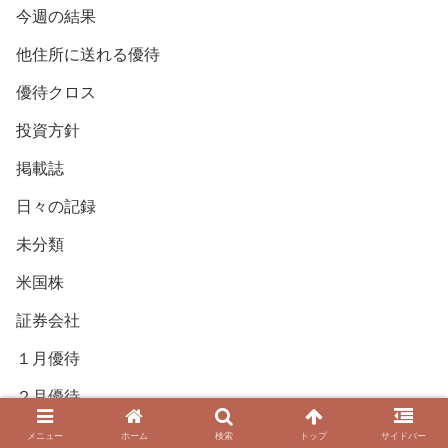
今週の結果
他住所に送れる優待
優待クロス
投資方針
掲載誌
日々の記録
未分類
米国株
証券会社
１月優待
２月優待
３月優待
メニュー
ホーム
検索
トップ
サイドバー