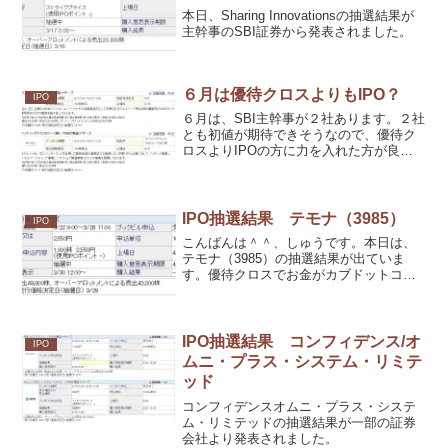
本日、Sharing Innovationsの抽選結果が
主幹事のSBI証券から発表されました。
６月は優待クロスよりもIPO？
IPO
６月は、SBI主幹事が２社あります。２社
とも初値が期待できそうなので、優待ク
ロスよりIPOの方に力を入れた方が良か
ったかも？
IPO抽選結果 テモナ（3985）
IPO
こんばんは＾＾、しゅうです。本日は、
テモナ（3985）の抽選結果が出ていま
す。優待クロスでお金がカブドットコム
証券で拘束されていますので、一部の証
券会社のみの参加です。
IPO抽選結果 コンフィデンス/オ
IPO
ムニ・プラス・システム・リミテ
ッド
コンフィデンスオムニ・プラス・システ
ム・リミテッドの抽選結果が一部の証券
会社より発表されました。