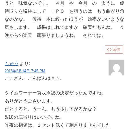
うと 味気ないです。 ４月 や 今月 の ように 優
待取りを犠牲にして ＩＰＯ を狙うのは もう曲がり角
なのかな。 優待一本に絞ったほうが 効率がいいような
気もします。 成果はしれてますが 確実だもんね。 今
晩からの楽天 頑張りましょうね。 それでは。
返信
しゅう
より:
2018年6月14日 7:45 PM
ここさん、こんばんは＾＾。
タイムワーナー買収承認の決定だったんですね。
ありがとうございます。
だとすると、うーん、もう少し下がるかな？
5/10の底当りはいいですね。
昨夜の指値は、１セント低くて刺さりませんでした