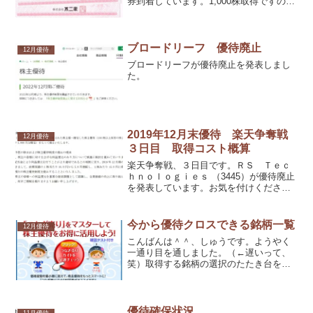
券到着しています。1,000株取得ですの
で、優待券（500円）６枚です。有効期限
は、平成30年３月31日まででした。
ブロードリーフ 優待廃止
12月優待
ブロードリーフが優待廃止を発表しまし
た。
2019年12月末優待 楽天争奪戦
12月優待
３日目 取得コスト概算
楽天争奪戦、３日目です。ＲＳ Ｔｅｃ
ｈｎｏｌｏｇｉｅｓ （3445）が優待廃止
を発表しています。お気を付けくださ
い。
今から優待クロスできる銘柄一覧
12月優待
こんばんは＾＾、しゅうです。ようやく
一通り目を通しました。（←遅いって、
笑）取得する銘柄の選択のたたき台を作
ったところです。あとは、資金や優待内
容との相談で、最終的な候補を決めま
す。
優待確保状況
11月優待