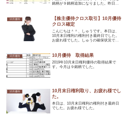
銘柄が９銘柄追加になりました。昨日
は、残０でしたが、本日は、残がでるも
のと期待していました。が、すべて、消
滅へ。また、元の15銘柄に戻ってしまい
【株主優待クロス取引】10月優待
10月優待
ました。がっかりです。
クロス確定
こんにちは＾＾、しゅうです。本日は、
10月末日権利の権利付き最終日でした。
お疲れ様でした。しゅうの確保状況で
す。
10月優待 取得結果
10月優待
2019年10月末日権利優待の取得結果で
す。今月は９銘柄でした。
10月末日権利取り、お疲れ様でし
10月優待
た。
本日は、10月末日権利の権利付き最終日
でした。お疲れ様でした。