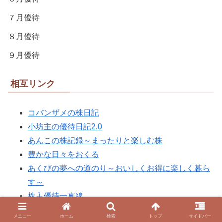
７月優待
８月優待
９月優待
相互リンク
コバンザメの株日記
小坊主の優待日記2.0
あんこの株記録～まったりと楽しむ株
豊かな日々をおくる
あくびの夢への道のり～おいしくお得に楽しく暮ら
す～
株主優待一直線
株主優待と懸賞日記Ⅱ
メニュー
ホーム
検索
トップ
サイドバー