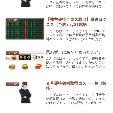
トコム証券のキャンペーンですが、今日
は昨日に比べて４日分貸株料がお得です
ので、倍率が上がりそうと思っていまし
た。ところが、、、、
【株主優待クロス取引】最終日ク
９月優待
ロス（予約）は31銘柄
こんにちは＾＾、しゅうです。kabuステ
ーション経由で信用新規建手数料実質無
料キャンペーンは20日（火）の約定まで
です。まだ残があれば間に合います＾
＾。しゅうの最終日クロス（予約）は31
銘柄でした。
思わず、はあ？と言ったこと。
９月優待
こんばんは＾＾、しゅうです。優待券を
使用する時、会計がうまくいかないこと
はよくあります。ほんと、困ったもので
すけど。その度、はあ？って思いますけ
ど、久しぶりに声に出ちゃいました
（笑）。いや、声に出したのは初めてか
も？
９月優待銘柄取得コスト一覧（抜
９月優待
粋）
こんばんは＾＾、しゅうです。９月優待
銘柄取得コスト一覧の抜粋です。できる
だけカブドットコム証券さんの残に合わ
せていますが、日曜日から作り始めて、
今日までかかったしまいまして、カブド