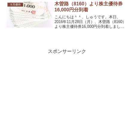
ットコム証券さんの実情と一部合ってい
木曽路（8160）より株主優待券
９月優待
ません。また、優待価値が...
16,000円分到着
こんにちは＾＾、しゅうです。本日、
2016年11月28日（月）、木曽路（8160）
より株主優待券16,000円分到着しまし
た。取得は、カブドットコム証券（現物
はGMOクリック証券から移管）で行いま
した。1,000株クロスしまして、取得コス
ト...
スポンサーリンク