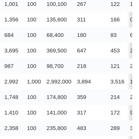
1,001
100
100,100
267
122
15,
1,356
100
135,600
311
166
0
684
100
68,400
180
83
60
3,695
100
369,500
647
453
2,2
987
100
98,700
218
121
2,2
2,992
1,000
2,992,000
3,894
3,516
1,4
1,748
100
174,800
359
214
2,5
1,410
100
141,000
317
172
9,0
2,358
100
235,800
483
289
3,5