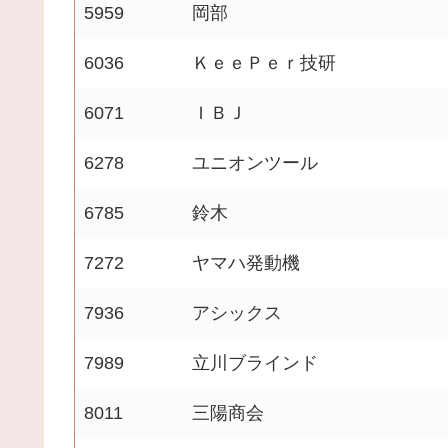
5959
岡部
6036
ＫｅｅＰｅｒ技研
6071
ＩＢＪ
6278
ユニオンツール
6785
鈴木
7272
ヤマハ発動機
7936
アシックス
7989
立川ブラインド
8011
三陽商会