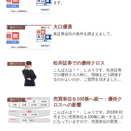
ます。
大口優遇
優待クロス
各証券会社の条件を踏まえまして。
松井証券での優待クロス
優待クロス
こんばんは＾＾、しゅうです。松井証券
での優待クロス時に、現物をどう調達す
るのがよいのか、ご質問を頂きましたの
で、考えてみたいと思います。
売買単位を100株へ統一：優待ク
優待クロス
ロスへの影響
こんばんは＾＾、しゅうです。2018年10
月までに売買単位を100株に統一すること
になっていますので、売買単位の変更の
発表が行われています。また、それと同
時に、望ましい投資単位として5万円以上