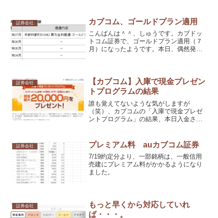
カブコム、ゴールドプラン適用
証券会社
こんばんは＾＾、しゅうです。カブドッ
トコム証券で、ゴールドプラン適用（７
月）になったようです。本日、偶然発見
しました。30日になれば、お知らせがく
るとは思いますが＾＾；。
【カブコム】入庫で現金プレゼン
証券会社
トプログラムの結果
誰も覚えてないような気がしますが
（笑）、カブコムの「入庫で現金プレゼ
ントプログラム」の結果、本日入金され
ていました。
プレミアム料 auカブコム証券
証券会社
7/19約定分より、一部銘柄は、一般信用
売建にプレミアム料がかかるようになり
ました。
もっと早くから対応していれ
証券会社
ば・・・。