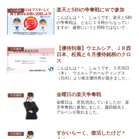
楽天とSBIの争奪戦にＷで参加
６月優待
こんばんは＾＾、しゅうです。楽天とSBI
の争奪戦は、ともに１９時からなってい
ますが、厳密にいうと同時ではないです
ので、両方に参加できます。
【優待到着】ウエルシア、ＪＲ西
２月優待
日本、松風と６月優待銘柄のクロ
ス
こんばんは＾＾、しゅうです。５月26日
（木）、ウエルシアホールディングス
（3141）より株主優待券が届きました。
５月28日（金）、西日本旅客鉄道
（9021）（ＪＲ西日本）より株主優待鉄
道割引券が届きました。５月28日
金曜日の楽天争奪戦
６月優待
（土）、松風（7979）...
金曜日は、意気消沈していましたが、楽
天争奪戦に参加しました。藤田観光と、
アルペンが取れました。
すかいらーく、復活したけど＾
６月優待