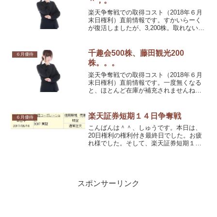
＾；。
楽天争奪戦での取得コスト（2018年６月
末日権利）直前情報です。すかいらーく
が復活しましたが、3,200株。取れないと
思いますが、頑張ってみます＾＾。株価
は、2018年６月21日（木）の終値で計算
しています。手数料コースは超割コー
千趣会500株、藤田観光200
６月優待
ス。現物は...
株。。。
楽天争奪戦での取得コスト（2018年６月
末日権利）直前情報です。一度無くなる
と、ほとんど在庫が補充されませんね。
株価は、2018年６月20日（水）の終値で
計算しています。手数料コースは超割コ
ース。現物は、いちにち信用で信用買い
楽天証券短期１４日争奪戦
６月優待
して現引しての...
こんばんは＾＾、しゅうです。本日は、
20日権利の権利付き最終日でした。お疲
れ様でした。そして、楽天証券短期１４
日争奪戦開始でした。
スポンサーリンク