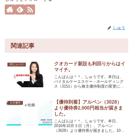
しゅう
関連記事
クオカード新設も利回りからはイ
IRニュース
マイチ。
こんばんは＾＾、しゅうです。本日は、
バイタルケーエスケー・ホールディング
ス（3151）から株主優待制度の変更に関
するお知らせ常磐興産（9675）から株式
併合に伴う株主優待制度の一部変更に関
するお知らせアコーディア・ゴルフ
【優待到着】アルペン（3028）
６月優待
（2131）から20...
より優待券2,000円相当が届きま
した。
こんばんは＾＾、しゅうです。本日、
2016年10月３日（月）、アルペン
（3028）より優待券が届きました。100