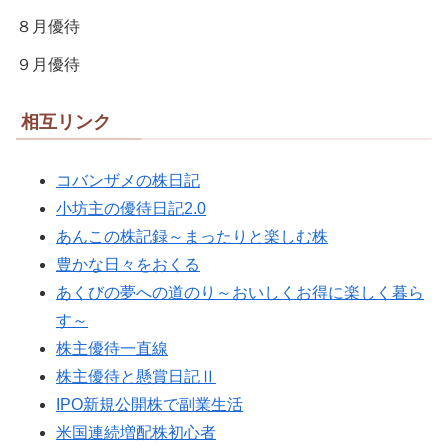
８月優待
９月優待
相互リンク
コバンザメの株日記
小坊主の優待日記2.0
あんこの株記録～まったりと楽しむ株
豊かな日々をおくる
あくびの夢への道のり～おいしくお得に楽しく暮ら
す～
株主優待一直線
株主優待と懸賞日記Ⅱ
IPO新規公開株で副業生活
米国連続増配株初心者