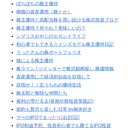
ぼちぼちの株主優待
桐畑の資産運用（株とか）
株主優待と高配当株を買い続ける株式投資ブログ
株主優待？何それ？美味しいの？
シマリスおやじのセカンドライフ
初心者でもできる☆メンズモデル株主優待日記
うっどさんの株ポートフォリオ
猫による株主優待
株ライン | ツイッターで株式銘柄探し 株価情報
資産運用にて経済的自由を目指して
目指せ！！左うちわの優待生活
株太郎と愉快な仲間たち
複利の雪だるま(長期分散投資実践記)
節約も贅沢も楽しむ日常 by南米好き
マーのIPOでまったりほぼ日記
IPO初値予想、投資初心者でも勝てるIPO投資