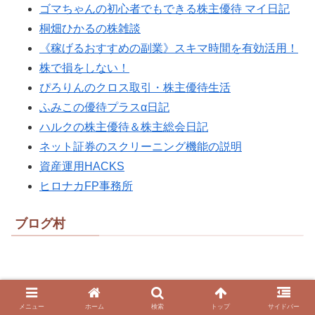
ゴマちゃんの初心者でもできる株主優待 マイ日記
桐畑ひかるの株雑談
《稼げるおすすめの副業》スキマ時間を有効活用！
株で損をしない！
ぴろりんのクロス取引・株主優待生活
ふみこの優待プラスα日記
ハルクの株主優待＆株主総会日記
ネット証券のスクリーニング機能の説明
資産運用HACKS
ヒロナカFP事務所
ブログ村
メニュー
ホーム
検索
トップ
サイドバー