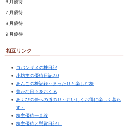
６月優待
７月優待
８月優待
９月優待
相互リンク
コバンザメの株日記
小坊主の優待日記2.0
あんこの株記録～まったりと楽しむ株
豊かな日々をおくる
あくびの夢への道のり～おいしくお得に楽しく暮ら
す～
株主優待一直線
株主優待と懸賞日記Ⅱ