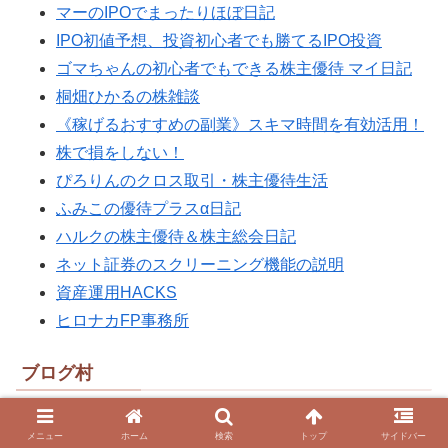
マーのIPOでまったりほぼ日記
IPO初値予想、投資初心者でも勝てるIPO投資
ゴマちゃんの初心者でもできる株主優待 マイ日記
桐畑ひかるの株雑談
《稼げるおすすめの副業》スキマ時間を有効活用！
株で損をしない！
ぴろりんのクロス取引・株主優待生活
ふみこの優待プラスα日記
ハルクの株主優待＆株主総会日記
ネット証券のスクリーニング機能の説明
資産運用HACKS
ヒロナカFP事務所
ブログ村
メニュー
ホーム
検索
トップ
サイドバー