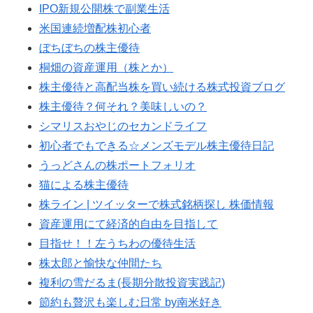
IPO新規公開株で副業生活
米国連続増配株初心者
ぼちぼちの株主優待
桐畑の資産運用（株とか）
株主優待と高配当株を買い続ける株式投資ブログ
株主優待？何それ？美味しいの？
シマリスおやじのセカンドライフ
初心者でもできる☆メンズモデル株主優待日記
うっどさんの株ポートフォリオ
猫による株主優待
株ライン | ツイッターで株式銘柄探し 株価情報
資産運用にて経済的自由を目指して
目指せ！！左うちわの優待生活
株太郎と愉快な仲間たち
複利の雪だるま(長期分散投資実践記)
節約も贅沢も楽しむ日常 by南米好き