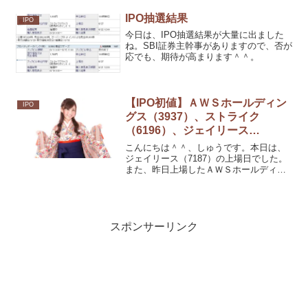
IPO抽選結果
IPO
今日は、IPO抽選結果が大量に出ました
ね。SBI証券主幹事がありますので、否が
応でも、期待が高まります＾＾。
【IPO初値】ＡＷＳホールディン
IPO
グス（3937）、ストライク
（6196）、ジェイリース
（7187）
こんにちは＾＾、しゅうです。本日は、
ジェイリース（7187）の上場日でした。
また、昨日上場したＡＷＳホールディン
グス（3937）、ストライク（6196）は昨
日は初値がつきませんでしたので本日は
実質３銘柄同日になりました。
スポンサーリンク