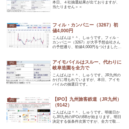
本日、４社抽選結果が出ておりますが、
当たりません＞＜
フィル・カンパニー（3267）初
IPO
値4,000円
こんばんは＾＾、しゅうです。フィル・
カンパニー（3267）が大手予想会社さん
の予想通り、初値4,000円をつけました＾
＾。当選の皆さま、おめでとうございま
す＾＾。しゅうも100株当選で、初値売り
しましたので、269,000円の利益です＾
アイモバイルはスルー、代わりに
IPO
＾。
岐阜造園を全力で
こんばんは＾＾、しゅうです。JR九州の
かげに埋もれていますが、本日、アイモ
バイルの抽選日です。
【IPO】九州旅客鉄道（JR九州）
IPO
（9142）
こんばんは＾＾、しゅうです。明後日か
らJR九州のIPOのBBが始まります。明日
決定する仮条件次第ですが、全力で取り
にいきたいと思っています。