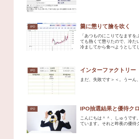
羹に懲りて膾を吹く
IPO
「あつものにこりてなますを
ても熱くて懲りたので、冷た
冷ましてから食べようとして
インターファクトリー（
IPO
まだ、失敗です＞＜。うーん
IPO抽選結果と優待ク
IPO
こんにちは＾＾、しゅうです。
ています。それと昨夜の優待