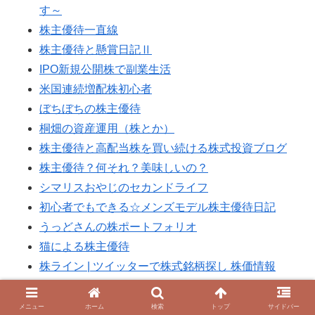
す～
株主優待一直線
株主優待と懸賞日記Ⅱ
IPO新規公開株で副業生活
米国連続増配株初心者
ぼちぼちの株主優待
桐畑の資産運用（株とか）
株主優待と高配当株を買い続ける株式投資ブログ
株主優待？何それ？美味しいの？
シマリスおやじのセカンドライフ
初心者でもできる☆メンズモデル株主優待日記
うっどさんの株ポートフォリオ
猫による株主優待
株ライン | ツイッターで株式銘柄探し 株価情報
資産運用にて経済的自由を目指して
目指せ！！左うちわの優待生活
メニュー
ホーム
検索
トップ
サイドバー