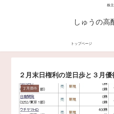
株主
しゅうの高
トップページ
２月末日権利の逆日歩と３月優
２月優待