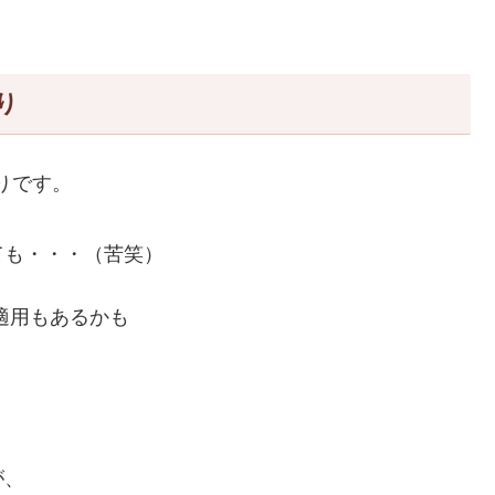
り
りです。
ても・・・（苦笑）
適用もあるかも
が、