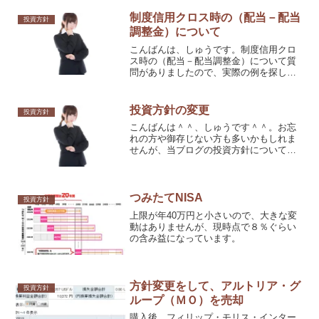
制度信用クロス時の（配当－配当
投資方針
調整金）について
こんばんは、しゅうです。制度信用クロ
ス時の（配当－配当調整金）について質
問がありましたので、実際の例を探して
みました。GMOクリック証券での売買例
です。「特定口座（源泉徴収あり）」か
つ「配当を株式数比例配分方式」の場合
投資方針の変更
投資方針
になります。
こんばんは＾＾、しゅうです＾＾。お忘
れの方や御存じない方も多いかもしれま
せんが、当ブログの投資方針についてで
す。
つみたてNISA
投資方針
上限が年40万円と小さいので、大きな変
動はありませんが、現時点で８％ぐらい
の含み益になっています。
方針変更をして、アルトリア・グ
投資方針
ループ（ＭＯ）を売却
購入後、フィリップ・モリス・インター