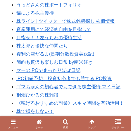
うっどさんの株ポートフォリオ
猫による株主優待
株ライン | ツイッターで株式銘柄探し 株価情報
資産運用にて経済的自由を目指して
目指せ！！左うちわの優待生活
株太郎と愉快な仲間たち
複利の雪だるま(長期分散投資実践記)
節約も贅沢も楽しむ日常 by南米好き
マーのIPOでまったりほぼ日記
IPO初値予想、投資初心者でも勝てるIPO投資
ゴマちゃんの初心者でもできる株主優待 マイ日記
桐畑ひかるの株雑談
《稼げるおすすめの副業》スキマ時間を有効活用！
株で損をしない！
ぴろりんのクロス取引・株主優待生活
ふみこの優待プラスα日記
メニュー
ホーム
検索
トップ
サイドバー