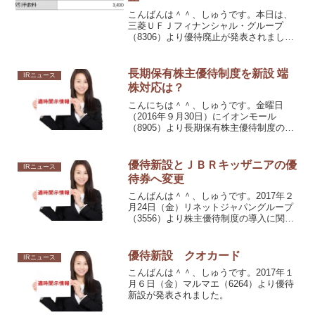
こんばんは＾＾、しゅうです。本日は、
三菱ＵＦＪフィナンシャル・グループ
（8306）より優待廃止が発表されまし
た。公平な利益還元のあり方という観点
から配当で還元ということになったよう
です。三菱ＵＦＪフィナンシャル・グル
長期保有株主優待制度を新設 端
IRニュース
ープ（8306）の優待と...
株対応は？
こんにちは＾＾、しゅうです。金曜日
（2016年９月30日）にイオンモール
（8905）より長期保有株主優待制度の新
設が発表されました。端株で長期優遇は
受けれるのでしょうか？
優待新設とＪＢＲキッザニアの優
IRニュース
待券へ変更
こんばんは＾＾、しゅうです。2017年２
月24日（金）リネットジャパングループ
（3556）より株主優待制度の導入に関す
るお知らせ愛知電機（6623）より株主優
待制度の導入に関するお知らせジェイリ
ース（7187）より株主優待制度の導入に
優待新設 クオカード
IRニュース
関する...
こんばんは＾＾、しゅうです。2017年１
月６日（金）マルマエ（6264）より優待
新設が発表されました。