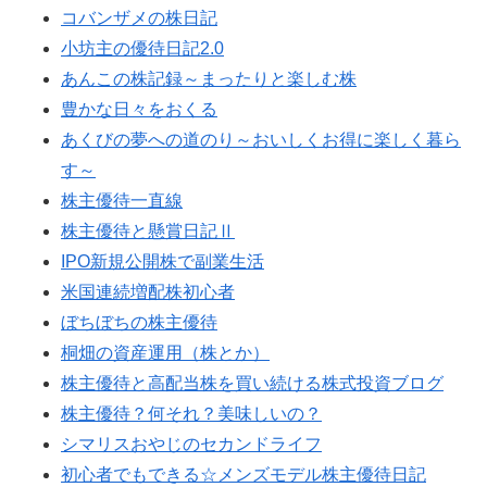
コバンザメの株日記
小坊主の優待日記2.0
あんこの株記録～まったりと楽しむ株
豊かな日々をおくる
あくびの夢への道のり～おいしくお得に楽しく暮ら
す～
株主優待一直線
株主優待と懸賞日記Ⅱ
IPO新規公開株で副業生活
米国連続増配株初心者
ぼちぼちの株主優待
桐畑の資産運用（株とか）
株主優待と高配当株を買い続ける株式投資ブログ
株主優待？何それ？美味しいの？
シマリスおやじのセカンドライフ
初心者でもできる☆メンズモデル株主優待日記