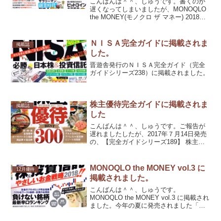
こんばんは＾＾、しゅうです。書くのが
遅くなってしまいましたが、MONOQLO
the MONEY(モノクロ ザ マネー) 2018年
06月号に掲載されました。といっても、
前に書かせていただいた分が特別付録と
して再掲されただけですが。
ＮＩＳＡ完全ガイドに掲載されま
掲載誌
した。
晋遊舎発行のＮＩＳＡ完全ガイド（完全
ガイドシリーズ238）に掲載されました。
株主優待完全ガイドに掲載されま
掲載誌
した
こんばんは＾＾、しゅうです。ご報告が
遅れましたしたが、2017年７月14日発売
の、【完全ガイドシリーズ189】 株主優
待完全ガイド (100%ムックシリーズ)に掲
載されました。昨年に続き、２回目で
す。
MONOQLO the MONEY vol.3 に
12月優待
掲載されました。
こんばんは＾＾、しゅうです。
MONOQLO the MONEY vol.3 に掲載され
ました。今年の夏に発売されました「株
主優待完全ガイド」が特別付録の小冊子