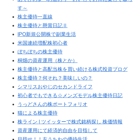
す～
株主優待一直線
株主優待と懸賞日記Ⅱ
IPO新規公開株で副業生活
米国連続増配株初心者
ぼちぼちの株主優待
桐畑の資産運用（株とか）
株主優待と高配当株を買い続ける株式投資ブログ
株主優待？何それ？美味しいの？
シマリスおやじのセカンドライフ
初心者でもできる☆メンズモデル株主優待日記
うっどさんの株ポートフォリオ
猫による株主優待
株ライン | ツイッターで株式銘柄探し 株価情報
資産運用にて経済的自由を目指して
目指せ！！左うちわの優待生活