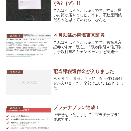
がｷﾀ─(‘v’)─!!
こんばんは＾＾、しゅうです。本日、黒
い封筒が届きました。まぁ、不動産関係
だろうと思っていたら、なんと
「kabu.com」の文字が・・・。黒い封筒
って怪し過ぎです＾＾。
４月以降の東海東京証券
証券会社
こんばんは＾＾、しゅうです。東海東京
証券ですが、現在、「現物取引＆信用取
引手数料無料キャンペーン」を実施中で
す。これが、平成29年３月31日までなの
で、その後、またキャンペーンが延長し
ないかなと思っていました。10日（金）
にメールが来てまし...
配当課税還付金が入りました
証券会社
2025年１月６日と７日に、配当課税還付
金が入りました。全部で1,075,127円でし
た。
プラチナプラン達成！
証券会社
上乗せをいたしまして、プラチナプラン
達成です。