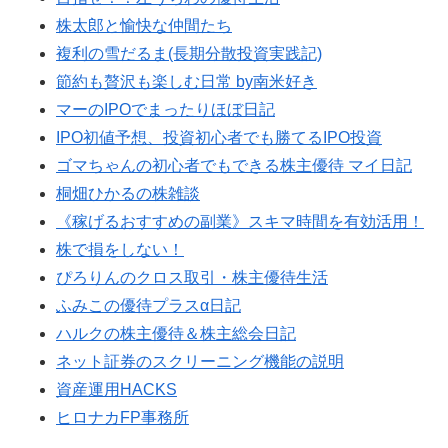
株太郎と愉快な仲間たち
複利の雪だるま(長期分散投資実践記)
節約も贅沢も楽しむ日常 by南米好き
マーのIPOでまったりほぼ日記
IPO初値予想、投資初心者でも勝てるIPO投資
ゴマちゃんの初心者でもできる株主優待 マイ日記
桐畑ひかるの株雑談
《稼げるおすすめの副業》スキマ時間を有効活用！
株で損をしない！
ぴろりんのクロス取引・株主優待生活
ふみこの優待プラスα日記
ハルクの株主優待＆株主総会日記
ネット証券のスクリーニング機能の説明
資産運用HACKS
ヒロナカFP事務所