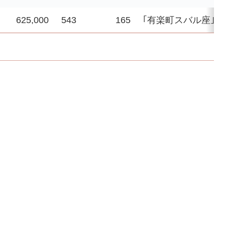
625,000
543
165
｢有楽町スバル座｣招