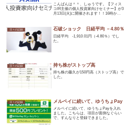
こんばんは＾＾、しゅうです。【フィス
コIR主催の個人投資家向けセミナー】が3
月13日(火)に開催されます！！16時から
ですので、会社員ではなかなか参加は難
しいと思いますが、ご紹介させていただ
きます。※しゅうは、遠方で不参加で
石破ショック 日経平均 －4.80％
日々の記録
す。
日経平均 -1,910.01円（-4.80％）でし
た。
持ち株がストップ高
日々の記録
持ち株の藤久が150円高（ストップ高）で
した。
メルペイに続いて、ゆうちょPay
日々の記録
メルペイに続いて、ゆうちょPayを入れ
ました。こちらは、項目が面倒なぐらい
で、すんなりと登録できました。