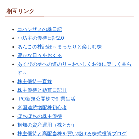
相互リンク
コバンザメの株日記
小坊主の優待日記2.0
あんこの株記録～まったりと楽しむ株
豊かな日々をおくる
あくびの夢への道のり～おいしくお得に楽しく暮ら
す～
株主優待一直線
株主優待と懸賞日記Ⅱ
IPO新規公開株で副業生活
米国連続増配株初心者
ぼちぼちの株主優待
桐畑の資産運用（株とか）
株主優待と高配当株を買い続ける株式投資ブログ