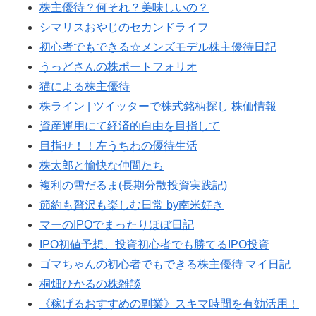
株主優待？何それ？美味しいの？
シマリスおやじのセカンドライフ
初心者でもできる☆メンズモデル株主優待日記
うっどさんの株ポートフォリオ
猫による株主優待
株ライン | ツイッターで株式銘柄探し 株価情報
資産運用にて経済的自由を目指して
目指せ！！左うちわの優待生活
株太郎と愉快な仲間たち
複利の雪だるま(長期分散投資実践記)
節約も贅沢も楽しむ日常 by南米好き
マーのIPOでまったりほぼ日記
IPO初値予想、投資初心者でも勝てるIPO投資
ゴマちゃんの初心者でもできる株主優待 マイ日記
桐畑ひかるの株雑談
《稼げるおすすめの副業》スキマ時間を有効活用！