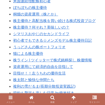
米国連続増配株初心者
ぼちぼちの株主優待
桐畑の資産運用（株とか）
株主優待と高配当株を買い続ける株式投資ブログ
株主優待？何それ？美味しいの？
シマリスおやじのセカンドライフ
初心者でもできる☆メンズモデル株主優待日記
うっどさんの株ポートフォリオ
猫による株主優待
株ライン | ツイッターで株式銘柄探し 株価情報
資産運用にて経済的自由を目指して
目指せ！！左うちわの優待生活
株太郎と愉快な仲間たち
複利の雪だるま(長期分散投資実践記)
節約も贅沢も楽しむ日常 by南米好き
マーのIPOでまったりほぼ日記
メニュー
ホーム
検索
トップ
サイドバー