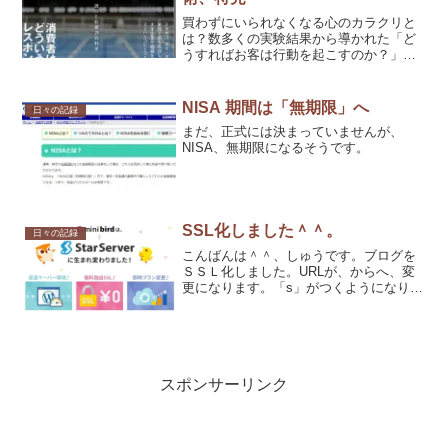
買わずにいられなくなる心のカラクリと
は？数多くの実験結果から導かれた「ど
うすればお客は行動を起こすのか？」と
いう顧客の行動心理を徹底的に解明
NISA 期間は「無期限」へ
日々の記録
まだ、正式には決まっていませんが、
NISA、無期限になるそうです。
SSL化しました＾＾。
日々の記録
こんばんは＾＾、しゅうです。ブログを
ＳＳＬ化しました。URLが、からへ、変
更になります。「s」がつくようになりま
した＾＾。リダイレクトしましたので、
そのままでも大丈夫ですが、ブックマー
クし直していただきますと、うれしいで
す＾＾。お手数をおか...
スポンサーリンク