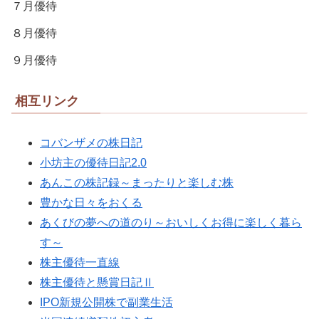
７月優待
８月優待
９月優待
相互リンク
コバンザメの株日記
小坊主の優待日記2.0
あんこの株記録～まったりと楽しむ株
豊かな日々をおくる
あくびの夢への道のり～おいしくお得に楽しく暮ら
す～
株主優待一直線
株主優待と懸賞日記Ⅱ
IPO新規公開株で副業生活