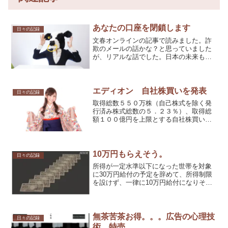
あなたの口座を閉鎖します
日々の記録
文春オンラインの記事で読みました。詐
欺のメールの話かな？と思っていました
が、リアルな話でした。日本の未来もこ
うなるかも？
エディオン 自社株買いを発表
日々の記録
取得総数５５０万株（自己株式を除く発
行済み株式総数の５．２３％）、取得総
額１００億円を上限とする自社株買いの
実施を発表。
10万円もらえそう。
日々の記録
所得が一定水準以下になった世帯を対象
に30万円給付の予定を辞めて、所得制限
を設けず、一律に10万円給付になりそう
です。
無茶苦茶お得。。。広告の心理技
日々の記録
術、特売