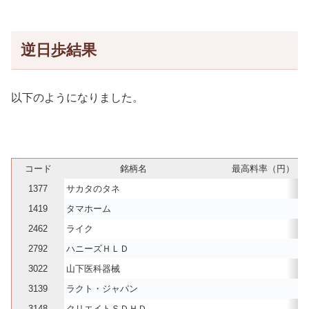
逆日歩結果
以下のようになりました。
コード
銘柄名
最高料率（円）
1377
サカタのタネ
2
1419
タマホーム
1
2462
ライク
2
2792
ハニーズＨＬＤ
1
3022
山下医科器械
2
3139
ラクト・ジャパン
4
3148
クリエイトＳＤＨＤ
2