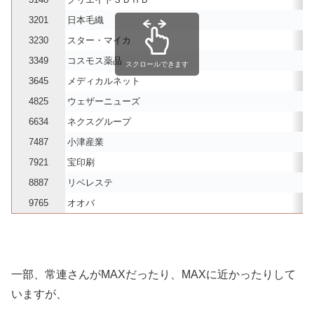
3201
日本毛織
3230
スター・マイカ
3
3349
コスモス薬品
スクロールできます
3645
メディカルネット
1
4825
ウェザーニューズ
6
6634
ネクスグループ
7487
小津産業
3
7921
宝印刷
2
8887
リベレステ
9765
オオバ
一部、常連さんがMAXだったり、MAXに近かったりして
いますが、