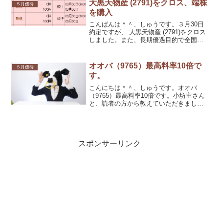
ますので、５月10日（火）が権利付き最
大黒天物産 (2791)をクロス、端株
５月優待
終日になります。
を購入
こんばんは＾＾、しゅうです。３月30日
約定ですが、 大黒天物産 (2791)をクロス
しました。また、長期優遇目的で全国保
証（7164）、ヨロズ（7294）、カナデン
（8081）の端株を購入しました。
オオバ（9765）最高料率10倍で
５月優待
す。
こんにちは＾＾、しゅうです。オオバ
（9765）最高料率10倍です。小坊主さん
と、読者の方から教えていただきまし
た。㈱オオバ株式にかかる貸借取引の申
込停止措置の実施および品貸し申込みに
おける品貸料の最高料率にかかる臨時措
置について（16/5/...
スポンサーリンク