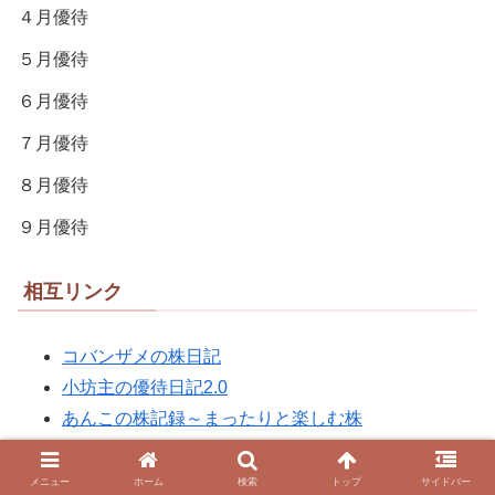
４月優待
５月優待
６月優待
７月優待
８月優待
９月優待
相互リンク
コバンザメの株日記
小坊主の優待日記2.0
あんこの株記録～まったりと楽しむ株
豊かな日々をおくる
あくびの夢への道のり～おいしくお得に楽しく暮ら
メニュー
ホーム
検索
トップ
サイドバー