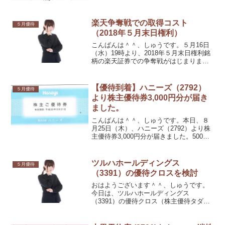
楽天争奪戦での取得コスト
５月優待
（2018年５月末日権利）
こんばんは＾＾、しゅうです。５月16日
（水）19時より、2018年５月末日権利銘
柄の楽天証券での争奪戦がはじまりま
す。そこで、ざっと取得コストを出して
みました。
【優待到着】ハニーズ（2792）
５月優待
より株主優待券3,000円分が届き
ました。
こんばんは＾＾、しゅうです。本日、８
月25日（木）、ハニーズ（2792）より株
主優待券3,000円分が届きました。500円
券が６枚になります。
ツルハホールディングス
５月優待
（3391）の優待クロスを検討
おはようございます＾＾、しゅうです。
今日は、ツルハホールディングス
（3391）の優待クロス（株主優待タダ取
り、つなぎ売り）を検討したいと思いま
す。５月15日（日）が権利確定日になり