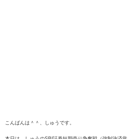
こんばんは＾＾、しゅうです。
本日は、しゅうのSBI証券短期売り争奪戦（強制決済覚