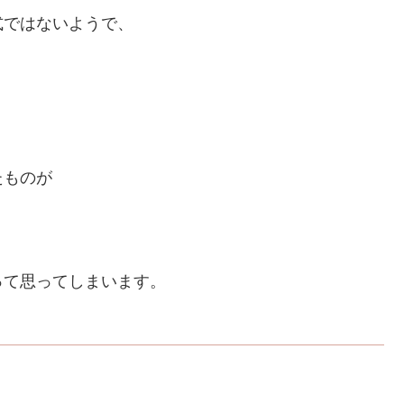
式ではないようで、
。
たものが
。
って思ってしまいます。