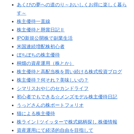
あくびの夢への道のり～おいしくお得に楽しく暮ら
す～
株主優待一直線
株主優待と懸賞日記Ⅱ
IPO新規公開株で副業生活
米国連続増配株初心者
ぼちぼちの株主優待
桐畑の資産運用（株とか）
株主優待と高配当株を買い続ける株式投資ブログ
株主優待？何それ？美味しいの？
シマリスおやじのセカンドライフ
初心者でもできる☆メンズモデル株主優待日記
うっどさんの株ポートフォリオ
猫による株主優待
株ライン | ツイッターで株式銘柄探し 株価情報
資産運用にて経済的自由を目指して