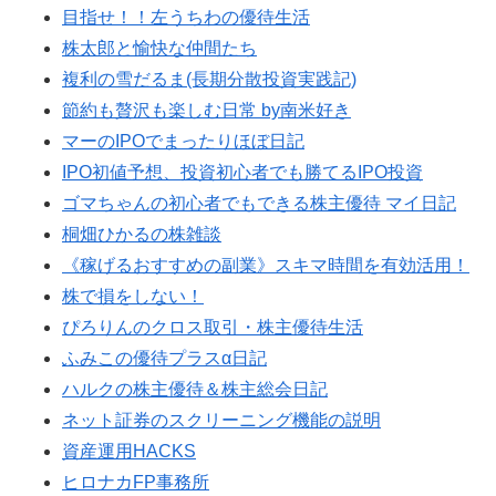
目指せ！！左うちわの優待生活
株太郎と愉快な仲間たち
複利の雪だるま(長期分散投資実践記)
節約も贅沢も楽しむ日常 by南米好き
マーのIPOでまったりほぼ日記
IPO初値予想、投資初心者でも勝てるIPO投資
ゴマちゃんの初心者でもできる株主優待 マイ日記
桐畑ひかるの株雑談
《稼げるおすすめの副業》スキマ時間を有効活用！
株で損をしない！
ぴろりんのクロス取引・株主優待生活
ふみこの優待プラスα日記
ハルクの株主優待＆株主総会日記
ネット証券のスクリーニング機能の説明
資産運用HACKS
ヒロナカFP事務所