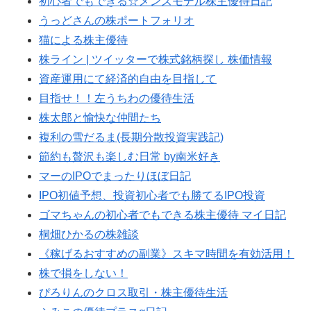
初心者でもできる☆メンズモデル株主優待日記
うっどさんの株ポートフォリオ
猫による株主優待
株ライン | ツイッターで株式銘柄探し 株価情報
資産運用にて経済的自由を目指して
目指せ！！左うちわの優待生活
株太郎と愉快な仲間たち
複利の雪だるま(長期分散投資実践記)
節約も贅沢も楽しむ日常 by南米好き
マーのIPOでまったりほぼ日記
IPO初値予想、投資初心者でも勝てるIPO投資
ゴマちゃんの初心者でもできる株主優待 マイ日記
桐畑ひかるの株雑談
《稼げるおすすめの副業》スキマ時間を有効活用！
株で損をしない！
ぴろりんのクロス取引・株主優待生活