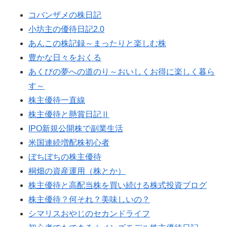
コバンザメの株日記
小坊主の優待日記2.0
あんこの株記録～まったりと楽しむ株
豊かな日々をおくる
あくびの夢への道のり～おいしくお得に楽しく暮ら
す～
株主優待一直線
株主優待と懸賞日記Ⅱ
IPO新規公開株で副業生活
米国連続増配株初心者
ぼちぼちの株主優待
桐畑の資産運用（株とか）
株主優待と高配当株を買い続ける株式投資ブログ
株主優待？何それ？美味しいの？
シマリスおやじのセカンドライフ